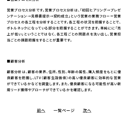
営業プロセス分析です。営業プロセス分析は、「初回ヒアリング→プレゼ
ンテーション→見積書提示→契約成立」という営業の業務フロー＝営業
プロセスの各工程を分析することです。各工程の状況を把握することで、
ボトルネックになっている部分を把握することができます。単純にに「売
上が低い」ということではなく、各工程ごとの問題点を洗い出し、営業担
当ごとの課題把握をすることが重要です。
■顧客分析
顧客分析は、顧客の業界、住所、性別、年齢の属性、購入頻度をもとに優
良顧客を把握し、LTV（顧客生涯価値）の高い優良顧客に効率的な営業
ができているかなどを調査します。また、優良顧客になる可能性が高い新
規リード獲得やプローチができているかを確認します。
前へ
一覧ページ
次へ