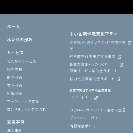
ホーム
中小企業伴走支援プラン
私たちの強み
資金繰り・融資リスケ・経営改善支
援
サービス
経営改善計画策定支援事業
私たちのサービス
新事業進出・ものづくり
経営支援
商業サービス補助金サポート
財務改善
省力化投資補助金サポート
業務改善
副業で実現する中小企業支援
組織改革
JCパートナー
マーケティング支援
コンサルティングの流れ
中小M＆Aガイドライン遵守の宣言
プライバシーポリシー
支援事例
情報保護ポリシー
導入事例