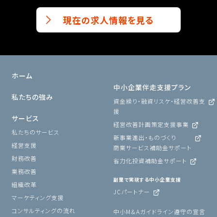
現在の求人情報を見る
ホーム
中小企業伴走支援プラン
私たちの強み
資金繰り・融資リスケ・経営改善支
援
サービス
経営改善計画策定支援事業
私たちのサービス
新事業進出・ものづくり
経営支援
商業サービス補助金サポート
財務改善
省力化投資補助金サポート
業務改善
副業で実現する中小企業支援
組織改革
JCパートナー
マーケティング支援
コンサルティングの流れ
中小M＆Aガイドライン遵守の宣言