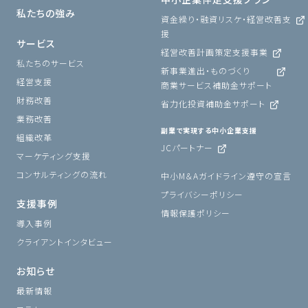
私たちの強み
資金繰り・融資リスケ・経営改善支
援
サービス
経営改善計画策定支援事業
私たちのサービス
新事業進出・ものづくり
経営支援
商業サービス補助金サポート
財務改善
省力化投資補助金サポート
業務改善
副業で実現する中小企業支援
組織改革
JCパートナー
マーケティング支援
コンサルティングの流れ
中小M＆Aガイドライン遵守の宣言
プライバシーポリシー
支援事例
情報保護ポリシー
導入事例
クライアントインタビュー
お知らせ
最新情報