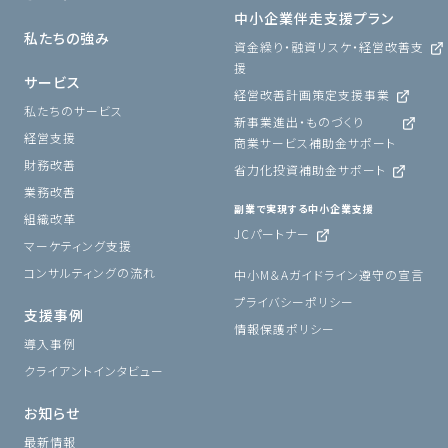
中小企業伴走支援プラン
私たちの強み
資金繰り・融資リスケ・経営改善支
援
サービス
経営改善計画策定支援事業
私たちのサービス
新事業進出・ものづくり
経営支援
商業サービス補助金サポート
財務改善
省力化投資補助金サポート
業務改善
副業で実現する中小企業支援
組織改革
JCパートナー
マーケティング支援
コンサルティングの流れ
中小M＆Aガイドライン遵守の宣言
プライバシーポリシー
支援事例
情報保護ポリシー
導入事例
クライアントインタビュー
お知らせ
最新情報