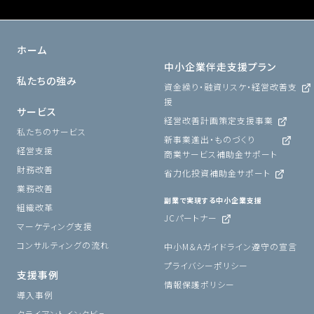
ホーム
中小企業伴走支援プラン
私たちの強み
資金繰り・融資リスケ・経営改善支
援
サービス
経営改善計画策定支援事業
私たちのサービス
新事業進出・ものづくり
経営支援
商業サービス補助金サポート
財務改善
省力化投資補助金サポート
業務改善
副業で実現する中小企業支援
組織改革
JCパートナー
マーケティング支援
コンサルティングの流れ
中小M＆Aガイドライン遵守の宣言
プライバシーポリシー
支援事例
情報保護ポリシー
導入事例
クライアントインタビュー