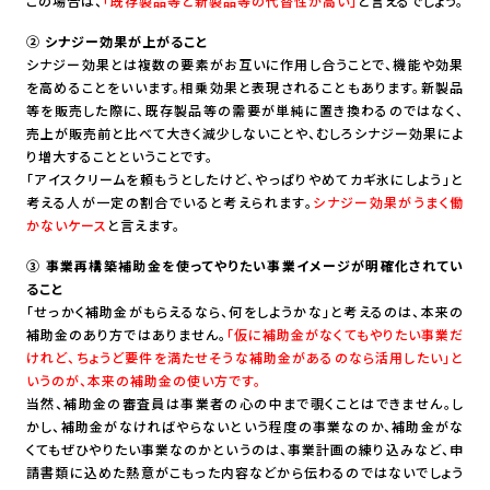
この場合は、
「既存製品等と新製品等の代替性が高い」
と言えるでしょう。
② シナジー効果が上がること
シナジー効果とは複数の要素がお互いに作用し合うことで、機能や効果
を高めることをいいます。相乗効果と表現されることもあります。新製品
等を販売した際に、既存製品等の需要が単純に置き換わるのではなく、
売上が販売前と比べて大きく減少しないことや、むしろシナジー効果によ
り増大することということです。
「アイスクリームを頼もうとしたけど、やっぱりやめてカギ氷にしよう」と
考える人が一定の割合でいると考えられます。
シナジー効果がうまく働
かないケース
と言えます。
③ 事業再構築補助金を使ってやりたい事業イメージが明確化されてい
ること
「せっかく補助金がもらえるなら、何をしようかな」と考えるのは、本来の
補助金のあり方ではありません。
「仮に補助金がなくてもやりたい事業だ
けれど、ちょうど要件を満たせそうな補助金があるのなら活用したい」と
いうのが、本来の補助金の使い方です。
当然、補助金の審査員は事業者の心の中まで覗くことはできません。し
かし、補助金がなければやらないという程度の事業なのか、補助金がな
くてもぜひやりたい事業なのかというのは、事業計画の練り込みなど、申
請書類に込めた熱意がこもった内容などから伝わるのではないでしょう