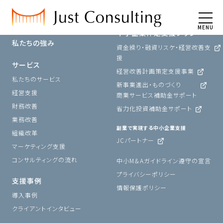
ホーム
MENU
中小企業伴走支援プラン
私たちの強み
資金繰り・融資リスケ・経営改善支
援
サービス
経営改善計画策定支援事業
私たちのサービス
新事業進出・ものづくり
経営支援
商業サービス補助金サポート
財務改善
省力化投資補助金サポート
業務改善
副業で実現する中小企業支援
組織改革
JCパートナー
マーケティング支援
コンサルティングの流れ
中小M＆Aガイドライン遵守の宣言
プライバシーポリシー
支援事例
情報保護ポリシー
導入事例
クライアントインタビュー