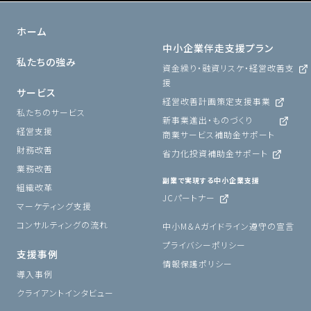
ホーム
中小企業伴走支援プラン
私たちの強み
資金繰り・融資リスケ・経営改善支
援
サービス
経営改善計画策定支援事業
私たちのサービス
新事業進出・ものづくり
経営支援
商業サービス補助金サポート
財務改善
省力化投資補助金サポート
業務改善
副業で実現する中小企業支援
組織改革
JCパートナー
マーケティング支援
コンサルティングの流れ
中小M＆Aガイドライン遵守の宣言
プライバシーポリシー
支援事例
情報保護ポリシー
導入事例
クライアントインタビュー